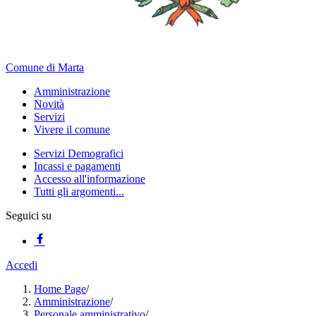
Comune di Marta
Amministrazione
Novità
Servizi
Vivere il comune
Servizi Demografici
Incassi e pagamenti
Accesso all'informazione
Tutti gli argomenti...
Seguici su
Accedi
Home Page
/
Amministrazione
/
Personale amministrativo
/