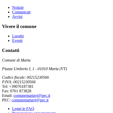
Notizie
Comunicati
Avvisi
Vivere il comune
Luoghi
Eventi
Contatti
Comune di Marta
Piazza Umberto I, 1 - 01010 Marta (VT)
Codice fiscale: 00215230566
P.IVA: 00215230566
Tel: +39076187381
Fax: 0761 873828
Email:
comunemartavt@pec.it
PEC:
comunemartavt@pec.it
Leggi le FAQ