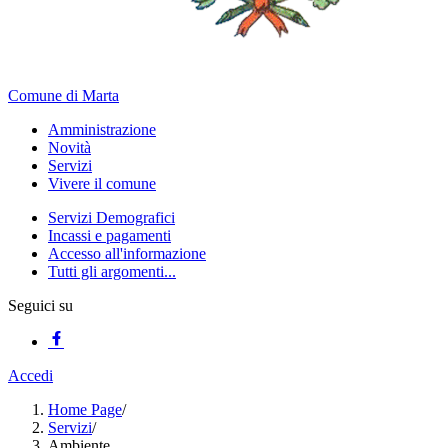
Comune di Marta
Amministrazione
Novità
Servizi
Vivere il comune
Servizi Demografici
Incassi e pagamenti
Accesso all'informazione
Tutti gli argomenti...
Seguici su
Accedi
Home Page
/
Servizi
/
Ambiente