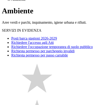
Ambiente
Aree verdi e parchi, inquinamento, igiene urbana e rifiuti.
SERVIZI IN EVIDENZA
Posti barca stagioni 2026-2029
Richiedere l'accesso agli Atti
Richiedere l'occupazione temporanea di suolo pubblico
Richiesta permesso per parcheggio invalidi
Richiesta permesso per passo carrabile