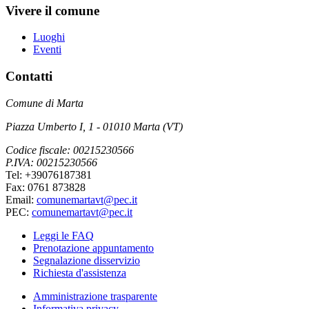
Vivere il comune
Luoghi
Eventi
Contatti
Comune di Marta
Piazza Umberto I, 1 - 01010 Marta (VT)
Codice fiscale: 00215230566
P.IVA: 00215230566
Tel: +39076187381
Fax: 0761 873828
Email:
comunemartavt@pec.it
PEC:
comunemartavt@pec.it
Leggi le FAQ
Prenotazione appuntamento
Segnalazione disservizio
Richiesta d'assistenza
Amministrazione trasparente
Informativa privacy