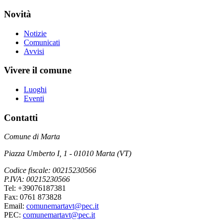
Novità
Notizie
Comunicati
Avvisi
Vivere il comune
Luoghi
Eventi
Contatti
Comune di Marta
Piazza Umberto I, 1 - 01010 Marta (VT)
Codice fiscale: 00215230566
P.IVA: 00215230566
Tel: +39076187381
Fax: 0761 873828
Email:
comunemartavt@pec.it
PEC:
comunemartavt@pec.it