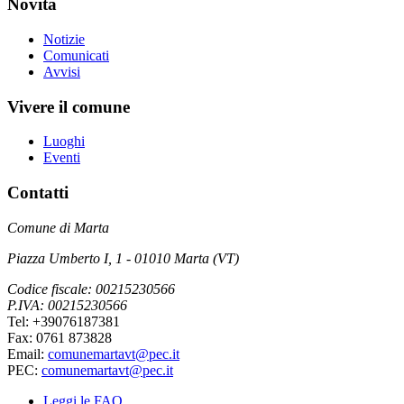
Novità
Notizie
Comunicati
Avvisi
Vivere il comune
Luoghi
Eventi
Contatti
Comune di Marta
Piazza Umberto I, 1 - 01010 Marta (VT)
Codice fiscale: 00215230566
P.IVA: 00215230566
Tel: +39076187381
Fax: 0761 873828
Email:
comunemartavt@pec.it
PEC:
comunemartavt@pec.it
Leggi le FAQ