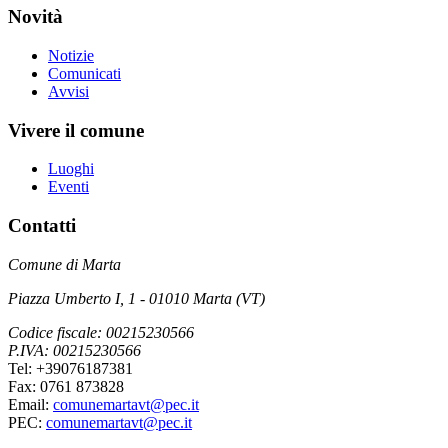
Novità
Notizie
Comunicati
Avvisi
Vivere il comune
Luoghi
Eventi
Contatti
Comune di Marta
Piazza Umberto I, 1 - 01010 Marta (VT)
Codice fiscale: 00215230566
P.IVA: 00215230566
Tel: +39076187381
Fax: 0761 873828
Email:
comunemartavt@pec.it
PEC:
comunemartavt@pec.it