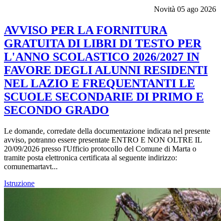
Novità
05 ago 2026
AVVISO PER LA FORNITURA
GRATUITA DI LIBRI DI TESTO PER
L'ANNO SCOLASTICO 2026/2027 IN
FAVORE DEGLI ALUNNI RESIDENTI
NEL LAZIO E FREQUENTANTI LE
SCUOLE SECONDARIE DI PRIMO E
SECONDO GRADO
Le domande, corredate della documentazione indicata nel presente
avviso, potranno essere presentate ENTRO E NON OLTRE IL
20/09/2026 presso l'Ufficio protocollo del Comune di Marta o
tramite posta elettronica certificata al seguente indirizzo:
comunemartavt...
Istruzione